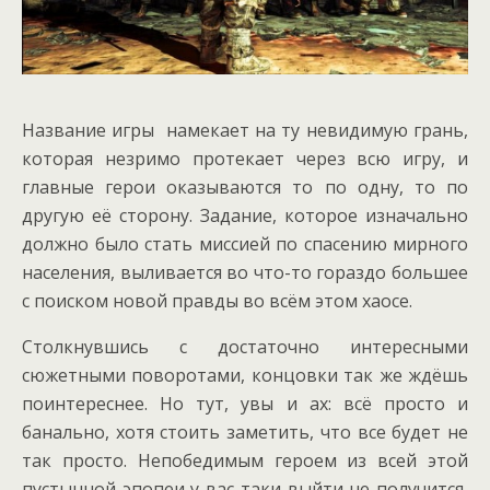
Название игры намекает на ту невидимую грань,
которая незримо протекает через всю игру, и
главные герои оказываются то по одну, то по
другую её сторону. Задание, которое изначально
должно было стать миссией по спасению мирного
населения, выливается во что-то гораздо большее
с поиском новой правды во всём этом хаосе.
Столкнувшись с достаточно интересными
сюжетными поворотами, концовки так же ждёшь
поинтереснее. Но тут, увы и ах: всё просто и
банально, хотя стоить заметить, что все будет не
так просто. Непобедимым героем из всей этой
пустынной эпопеи у вас таки выйти не получится,