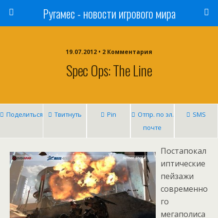
Ругамес - новости игрового мира
19.07.2012 • 2 Комментария
Spec Ops: The Line
Поделиться
Твитнуть
Pin
Отпр. по эл.
SMS
почте
Постапокал
иптические
пейзажи
современно
го
мегаполиса