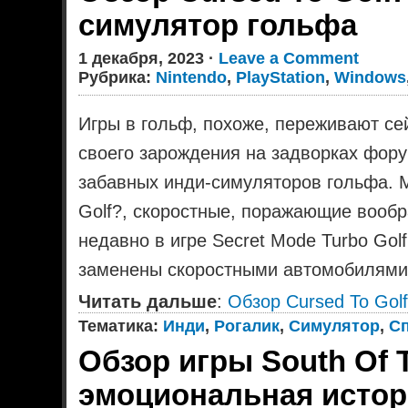
симулятор гольфа
1 декабря, 2023 ·
Leave a Comment
Рубрика:
Nintendo
,
PlayStation
,
Windows
Игры в гольф, похоже, переживают се
своего зарождения на задворках фору
забавных инди-симуляторов гольфа. 
Golf?, скоростные, поражающие вообра
недавно в игре Secret Mode Turbo Go
заменены скоростными автомобилями
Читать дальше
:
Обзор Cursed To Gol
Тематика:
Инди
,
Рогалик
,
Симулятор
,
С
Обзор игры South Of T
эмоциональная истор