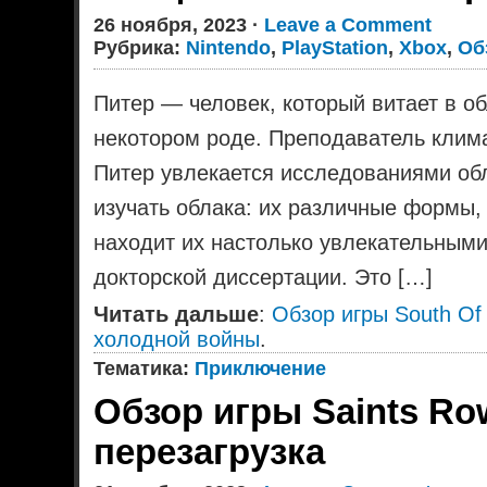
26 ноября, 2023 ·
Leave a Comment
Рубрика:
Nintendo
,
PlayStation
,
Xbox
,
Об
Питер — человек, который витает в об
некотором роде. Преподаватель клим
Питер увлекается исследованиями обла
изучать облака: их различные формы, 
находит их настолько увлекательными,
докторской диссертации. Это […]
Читать дальше
:
Обзор игры South Of
холодной войны
.
Тематика:
Приключение
Обзор игры Saints Ro
перезагрузка