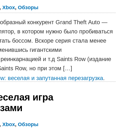
,
Xbox
,
Обзоры
еобразный конкурент Grand Theft Auto —
ятор, в котором нужно было пробиваться
тать боссом. Вскоре серия стала менее
менившись гигантскими
еинкарнацией и т.д Saints Row (издание
aints Row, но при этом […]
ow: веселая и запутанная перезагрузка
.
еселая игра
зами
,
Xbox
,
Обзоры