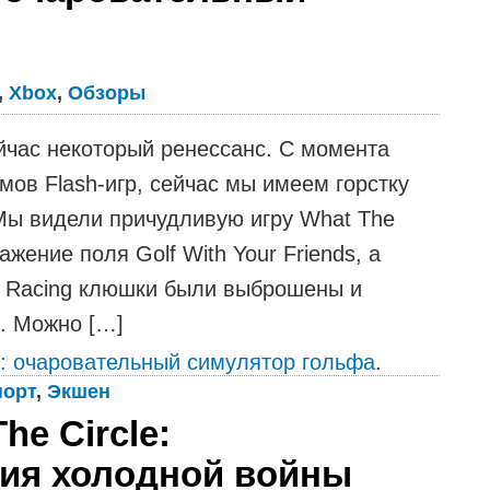
,
Xbox
,
Обзоры
йчас некоторый ренессанс. С момента
мов Flash-игр, сейчас мы имеем горстку
Мы видели причудливую игру What The
жение поля Golf With Your Friends, а
lf Racing клюшки были выброшены и
. Можно […]
f: очаровательный симулятор гольфа
.
порт
,
Экшен
he Circle:
ия холодной войны