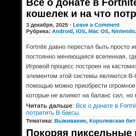
Все о донате в Fortni
кошелек и на что пот
3 декабря, 2025 ·
Leave a Comment
Рубрика:
Android
,
iOS
,
Mac OS
,
Nintendo
Fortnite давно перестал быть просто 
постоянно меняющаяся вселенная, где
Игровой процесс построен на кастом
элементом этой системы являются В-б
помощью можно приобрести огромное 
которые не влияют на баланс сил, но
Читать дальше
:
Все о донате в Fortn
потратить В-баксы
.
Тематика:
Выживание
,
Королевская бит
Покоряя пиксельные 