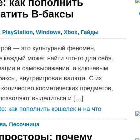
te: как пополнить
ратить В-баксы
,
PlayStation
,
Windows
,
Xbox
,
Гайды
игрой — это культурный феномен,
 каждый может найти что-то для себя.
изации и самовыражении, а ключевым
аксы, внутриигровая валюта. С их
количество косметических предметов,
 позволяют выделиться и […]
ite: как пополнить кошелек и на что
ва
,
Песочница
просторы: почему