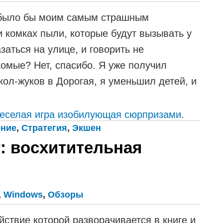
 было бы моим самым страшным
и комках пыли, которые будут вызывать у
заться на улице, и говорить не
комые? Нет, спасибо. Я уже получил
кол-жуков в Дорогая, я уменьшил детей, и
 веселая игра изобилующая сюрпризами
.
ение
,
Стратегия
,
Экшен
r: восхитительная
,
Windows
,
Обзоры
ействие которой разворачивается в книге и