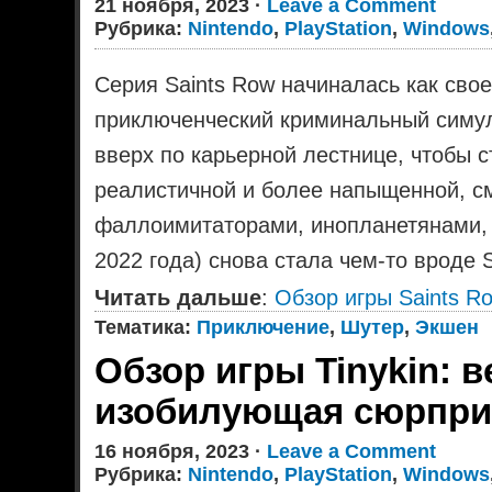
21 ноября, 2023 ·
Leave a Comment
Рубрика:
Nintendo
,
PlayStation
,
Windows
Серия Saints Row начиналась как сво
приключенческий криминальный симул
вверх по карьерной лестнице, чтобы с
реалистичной и более напыщенной, с
фаллоимитаторами, инопланетянами, р
2022 года) снова стала чем-то вроде S
Читать дальше
:
Обзор игры Saints R
Тематика:
Приключение
,
Шутер
,
Экшен
Обзор игры Tinykin: в
изобилующая сюрпри
16 ноября, 2023 ·
Leave a Comment
Рубрика:
Nintendo
,
PlayStation
,
Windows