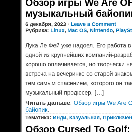
Обзор игры We Are O
музыкальный байопи
6 декабря, 2023 ·
Leave a Comment
Рубрика:
Linux
,
Mac OS
,
Nintendo
,
PlaySt
Лука Ле Фей уже надоел. Его работа в
одной из крупнейших компаний-разрабо
хорошо оплачивается, но творчески н
встреча на вечеринке со старой знако
тем самым спасением, которого он та
музыкальный продюсер, […]
Читать дальше
:
Обзор игры We Are 
байопик
.
Тематика:
Инди
,
Казуальная
,
Приключе
Обзор Cursed To Golf