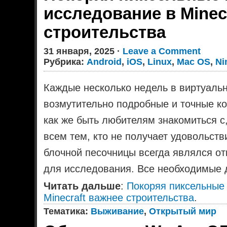
исследование в Minec
строительства
31 января, 2025 ·
Leave a Comment
Рубрика:
Android
,
iOS
,
Linux
,
Mac OS
,
Ni
Каждые несколько недель в виртуальн
возмутительно подробные и точные к
как же быть любителям знакомиться 
всем тем, кто не получает удовольст
блочной песочницы всегда являлся о
для исследования. Все необходимые 
Читать дальше
:
Покоряя пиксельные
Minecraft важнее строительства
.
Тематика:
Выживание
,
Открытый мир