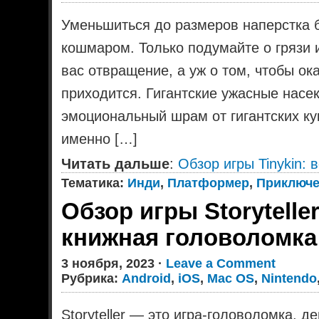
Уменьшиться до размеров наперстка
кошмаром. Только подумайте о грязи 
вас отвращение, а уж о том, чтобы ока
приходится. Гигантские ужасные насе
эмоциональный шрам от гигантских ку
именно […]
Читать дальше
:
Обзор игры Tinykin:
Тематика:
Инди
,
Платформер
,
Приключ
Обзор игры Storytelle
книжная головоломка
3 ноября, 2023 ·
Leave a Comment
Рубрика:
Android
,
iOS
,
Mac OS
,
Nintendo
Storyteller — это игра-головоломка, д