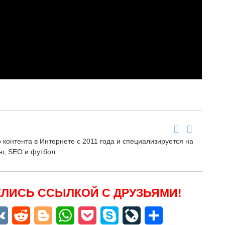
контента в Интернете с 2011 года и специализируется на
нг, SEO и футбол.
ЛИСЬ ССЫЛКОЙ С ДРУЗЬЯМИ!
niki
egram
VK
Reddit
Blogger
WhatsApp
Pocket
Skype
LiveJournal
Отправить