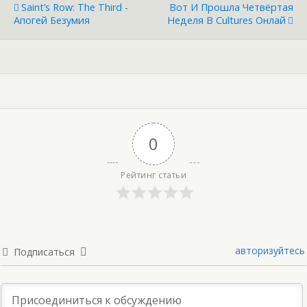
Saint’s Row: The Third -
Вот И Прошла Четвёртая
Апогей Безумия
Неделя В Cultures Онлай
0
Рейтинг статьи
авторизуйтесь
Подписаться