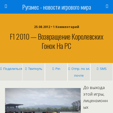
Ругамес - новости игрового мира
25.08.2012 • 1 Комментарий
F1 2010 — Возвращение Королевских
Гонок На PC
Поделиться
Твитнуть
Pin
Отпр. по эл.
SMS
почте
До выхода
этой игры,
лицензионн
ых