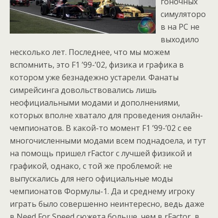
гоночных
симуляторо
в на PC не
выходило
несколько лет. Последнее, что мы можем
вспомнить, это F1 ’99-’02, физика и графика в
котором уже безнадежно устарели. Фанаты
симрейсинга довольствовались лишь
неофициальными модами и дополнениями,
которых вполне хватало для проведения онлайн-
чемпионатов. В какой-то момент F1 ’99-’02 с ее
многочисленными модами всем поднадоела, и тут
на помощь пришел rFactor с лучшей физикой и
графикой, однако, с той же проблемой: не
выпускались для него официальные моды
чемпионатов Формулы-1. Да и среднему игроку
играть было совершенно неинтересно, ведь даже
в Need For Speed сюжета больше, чем в rFactor, в