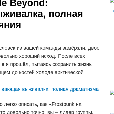
le Beyond:
живалка, полная
яния
человек из вашей команды замёрзли, двое
довольно хороший исход. После всех
ые я прошёл, пытаясь сохранить жизнь
щем до костей холоде арктической
o легко описать, как «Frostpunk на
то довольно точно: вы – лидер группы,