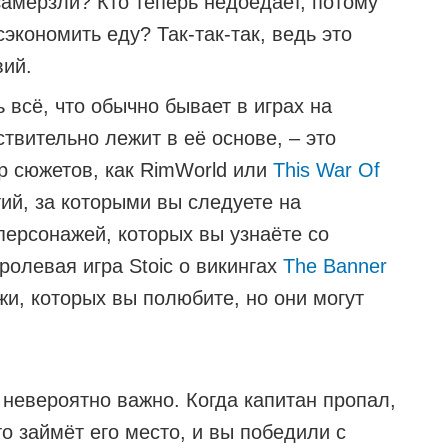
 замёрзли? Кто теперь недоедает, потому
сэкономить еду? Так-так-так, ведь это
вий.
ь всё, что обычно бывает в играх на
ствительно лежит в её основе, – это
ор сюжетов, как RimWorld или
This War Of
ий, за которыми вы следуете на
персонажей, которых вы узнаёте со
олевая игра Stoic о викингах
The Banner
нажи, которых вы полюбите, но они могут
невероятно важно. Когда капитан пропал,
о займёт его место, и вы победили с