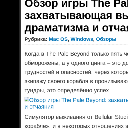
Обзор игры The Pa
захватывающая вы
драматизма и отча
Рубрика:
Mac OS
,
Windows
,
Обзоры
Когда в The Pale Beyond только пять 
обморожены, а у одного цинга – это 
трудностей и опасностей, через котор
экипажу своего корабля в пронизываю
тундры, это определённо успех.
Симулятор выживания от Bellular Studi
корабле», и в некоторых отношениях э