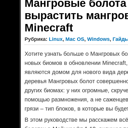
Мангровые болота
вырастить мангро
Minecraft
Рубрика:
Linux
,
Mac OS
,
Windows
,
Гайд
Хотите узнать больше о Мангровых бо
новых биомов в обновлении Minecraft,
являются домом для нового вида дер
деревья Мангровых болот совершенно
других биомах: у них огромные, скруч
помощью размножения, а не саженцев
грязи – тип блоков, в которые вы буд
В этом руководстве мы расскажем всё