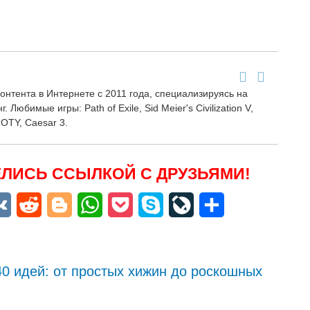
онтента в Интернете с 2011 года, специализируясь на
 Любимые игры: Path of Exile, Sid Meier's Civilization V,
GOTY, Caesar 3.
ЛИСЬ ССЫЛКОЙ С ДРУЗЬЯМИ!
niki
egram
VK
Reddit
Blogger
WhatsApp
Pocket
Skype
LiveJournal
Отправить
0 идей: от простых хижин до роскошных