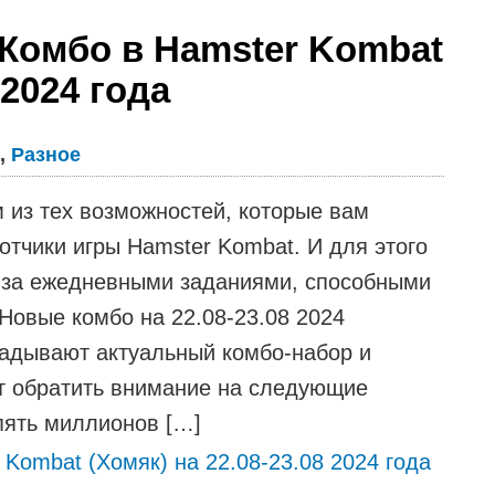
Комбо в Hamster Kombat
 2024 года
ы
,
Разное
из тех возможностей, которые вам
отчики игры Hamster Kombat. И для этого
 за ежедневными заданиями, способными
 Новые комбо на 22.08-23.08 2024
ладывают актуальный комбо-набор и
т обратить внимание на следующие
 пять миллионов […]
ombat (Хомяк) на 22.08-23.08 2024 года