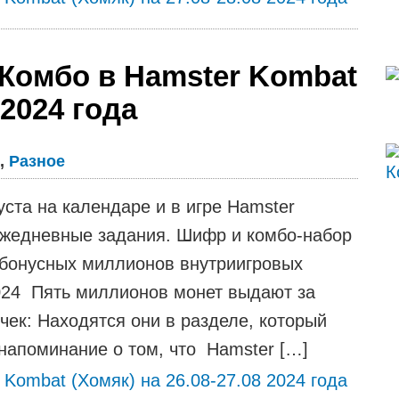
Комбо в Hamster Kombat
 2024 года
ы
,
Разное
ста на календаре и в игре Hamster
ежедневные задания. Шифр и комбо-набор
 бонусных миллионов внутриигровых
2024 Пять миллионов монет выдают за
чек: Находятся они в разделе, который
напоминание о том, что Hamster […]
ombat (Хомяк) на 26.08-27.08 2024 года