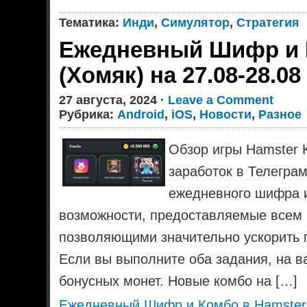
Тематика:
Инди
,
Симулятор
,
Стратегия
Ежедневный Шифр и 
(Хомяк) на 27.08-28.08
27 августа, 2024 ·
Leave a Comment
Рубрика:
Android
,
iOS
,
Новости
,
Разное
Обзор игры Hamster 
заработок в Телегра
ежедневного шифра и
возможности, предоставляемые всем 
позволяющими значительно ускорить п
Если вы выполните оба задания, на 
бонусных монет. Новые комбо на […]
Ежедневный Шифр и Комбо в Hamster K