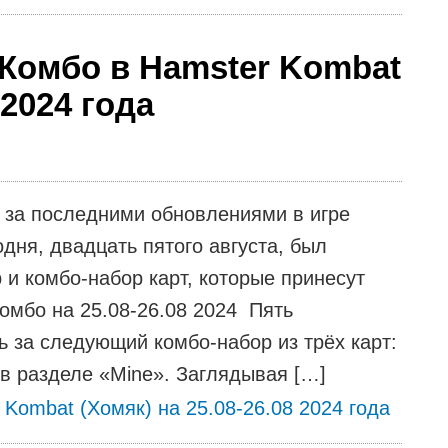
Комбо в Hamster Kombat
 2024 года
 за последними обновлениями в игре
дня, двадцать пятого августа, был
и комбо-набор карт, которые принесут
омбо на 25.08-26.08 2024 Пять
 за следующий комбо-набор из трёх карт:
 в разделе «Mine». Заглядывая […]
ombat (Хомяк) на 25.08-26.08 2024 года