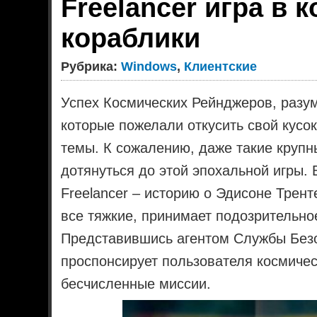
Freelancer игра в 
кораблики
Рубрика:
Windows
,
Клиентские
Успех Космических Рейнджеров, разум
которые пожелали откусить свой кусо
темы. К сожалению, даже такие крупны
дотянуться до этой эпохальной игры. 
Freelancer – историю о Эдисоне Трент
все тяжкие, принимает подозрительно
Представившись агентом Службы Безо
проспонсирует пользователя космиче
бесчисленные миссии.