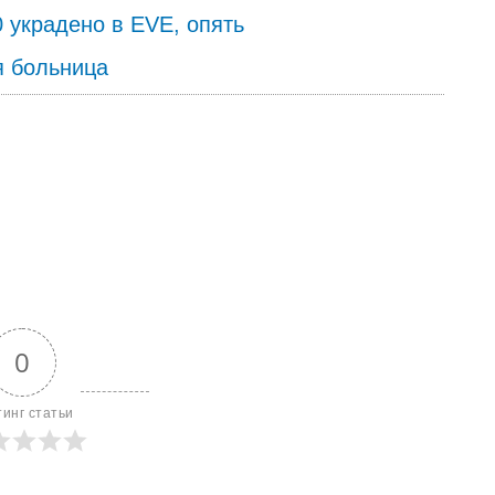
 украдено в EVE, опять
я больница
0
тинг статьи