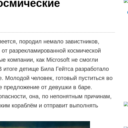
космические
еется, породил немало завистников,
к от разрекламированной космической
е компании, как Microsoft не смогли
В итоге детище Била Гейтса разработало
е. Молодой человек, готовый пуститься во
е предложение от девушки в баре.
пасности, она, по непонятным причинам,
ским кораблём и отправит выполнять