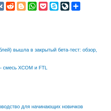
niki
egram
VK
Reddit
Blogger
WhatsApp
Pocket
Skype
LiveJournal
Отправить
блей) вышла в закрытый бета-тест: обзор,
 — смесь XCOM и FTL
уководство для начинающих новичков