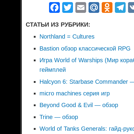
Facebook
Twitter
Email
Mail.Ru
Odnoklass
Tel
СТАТЬИ ИЗ РУБРИКИ:
Northland = Cultures
Bastion обзор классической RPG
Игра World of Warships (Мир кора
геймплей
Halcyon 6: Starbase Commander
micro machines серия игр
Beyond Good & Evil — обзор
Trine — обзор
World of Tanks Generals: гайд-р