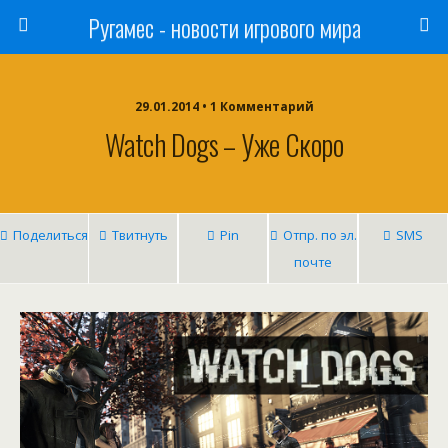
Ругамес - новости игрового мира
29.01.2014 • 1 Комментарий
Watch Dogs – Уже Скоро
Поделиться
Твитнуть
Pin
Отпр. по эл.
SMS
почте