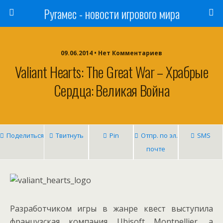
Ругамес - новости игрового мира
09.06.2014 • Нет Комментариев
Valiant Hearts: The Great War – Храбрые
Сердца: Великая Война
Поделиться
Твитнуть
Pin
Отпр. по эл.
SMS
почте
Разработчиком игры в жанре квест выступила
французская компания Ubisoft Montpellier, а