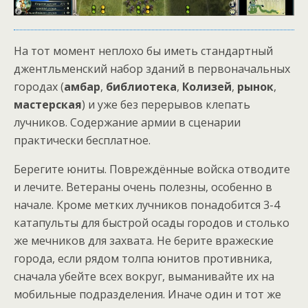
На тот момент неплохо бы иметь стандартный
джентльменский набор зданий в первоначальных
городах (
амбар
,
библиотека
,
Колизей
,
рынок
,
мастерская
) и уже без перерывов клепать
лучников. Содержание армии в сценарии
практически бесплатное.
Берегите юниты. Повреждённые войска отводите
и лечите. Ветераны очень полезны, особенно в
начале. Кроме метких лучников понадобится 3-4
катапульты для быстрой осады городов и столько
же мечников для захвата. Не берите вражеские
города, если рядом толпа юнитов противника,
сначала убейте всех вокруг, выманивайте их на
мобильные подразделения. Иначе один и тот же