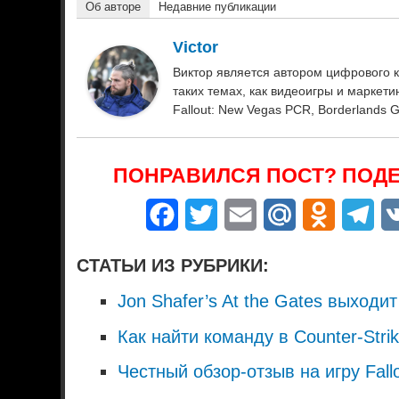
Об авторе
Недавние публикации
Victor
Виктор является автором цифрового к
таких темах, как видеоигры и маркетинг.
Fallout: New Vegas PCR, Borderlands 
ПОНРАВИЛСЯ ПОСТ? ПОДЕ
Facebook
Twitter
Email
Mail.Ru
Odnoklass
Tel
СТАТЬИ ИЗ РУБРИКИ:
Jon Shafer’s At the Gates выход
Как найти команду в Counter-Strik
Честный обзор-отзыв на игру Fall