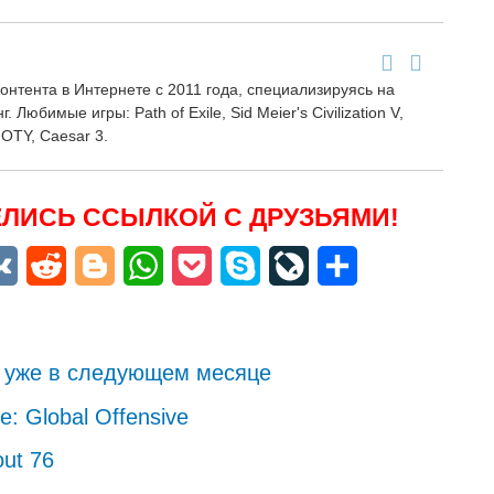
онтента в Интернете с 2011 года, специализируясь на
 Любимые игры: Path of Exile, Sid Meier's Civilization V,
GOTY, Caesar 3.
ЛИСЬ ССЫЛКОЙ С ДРУЗЬЯМИ!
niki
egram
VK
Reddit
Blogger
WhatsApp
Pocket
Skype
LiveJournal
Отправить
ит уже в следующем месяце
e: Global Offensive
out 76