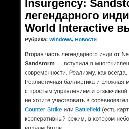
Insurgency: Sands
легендарного инди
World Interactive 
Рубрика:
Windows
,
Новости
Вторая часть легендарного инди от Ne
Sandstorm
— вступила в многочислен
современности. Реализму, как всегда
Реалистичная баллистика и сложная м
с простым управлением и отзывчивой 
не хотите участвовать в соревновате
Counter-Strike
или
Battlefield
(есть кар
кооперативный режим, в котором небо
волнам ботов.