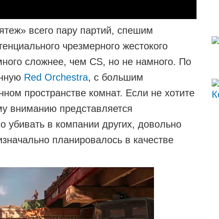
ятеж» всего пару партий, спешим
отенциального чрезмерного жестокого
ного сложнее, чем CS, но не намного. По
енную
Red Orchestra
, с большим
нном пространстве комнат. Если не хотите
му вниманию представляется
о убивать в компании других, довольно
о изначально планировалось в качестве