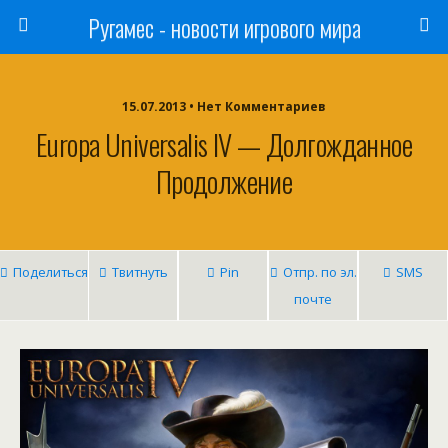
Ругамес - новости игрового мира
15.07.2013 • Нет Комментариев
Europa Universalis IV — Долгожданное
Продолжение
Поделиться
Твитнуть
Pin
Отпр. по эл.
SMS
почте