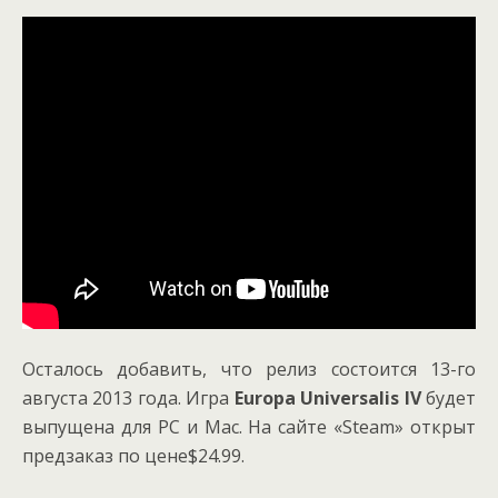
Осталось добавить, что релиз состоится 13-го
августа 2013 года. Игра
Europa Universalis IV
будет
выпущена для PC и Mac. На сайте «Steam» открыт
предзаказ по цене$24.99.