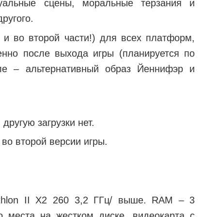
суальные сцены, моральные терзания и
ругого.
 и во второй части!) для всех платформ,
енно после выхода игры (планируется по
ле – альтернативный образ Йеннифэр и
другую загрузки нет.
 во второй версии игры.
thlon II X2 260 3,2 ГГц/ выше. RAM – 3
о места на жестком диске, видеокарта с