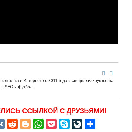
контента в Интернете с 2011 года и специализируется на
нг, SEO и футбол.
ЛИСЬ ССЫЛКОЙ С ДРУЗЬЯМИ!
niki
egram
VK
Reddit
Blogger
WhatsApp
Pocket
Skype
LiveJournal
Отправить