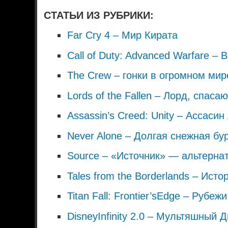
СТАТЬИ ИЗ РУБРИКИ:
Far Cry 4 – Мир Кирата
Call of Duty: Advanced Warfare –
The Crew – гонки в огромном ми
Lords of the Fallen – Лорд, спас
Assassin’s Creed: Unity – Ассас
Never Alone – Долгая снежная бу
Source – «Источник» — альтерна
Tales from the Borderlands – Ист
Titan Fall: Frontier’sEdge – Рубе
DisneyInfinity 2.0 – Мультяшный 