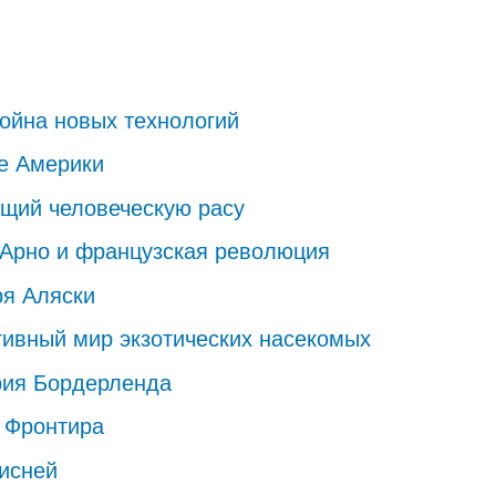
 Война новых технологий
ре Америки
ающий человеческую расу
ин Арно и французская революция
ря Аляски
тивный мир экзотических насекомых
ория Бордерленда
жи Фронтира
Дисней