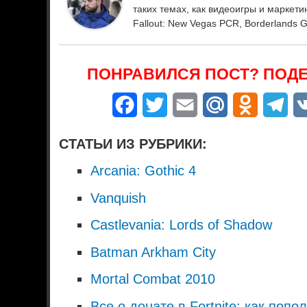
таких темах, как видеоигры и маркетинг.
Fallout: New Vegas PCR, Borderlands 
ПОНРАВИЛСЯ ПОСТ? ПОДЕ
Facebook
Twitter
Email
Mail.Ru
Odnoklass
Tel
СТАТЬИ ИЗ РУБРИКИ:
Arcania: Gothic 4
Vanquish
Castlevania: Lords of Shadow
Batman Arkham City
Mortal Combat 2010
Все о донате в Fortnite: как поп