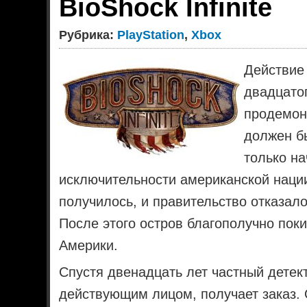
BioShock Infinite
Рубрика:
PlayStation
,
Xbox
Действие
двадцатог
продемон
должен бы
только на
исключительности американской нации
получилось, и правительство отказало
После этого остров благополучно по
Америки.
Спустя двенадцать лет частный детек
действующим лицом, получает заказ. 