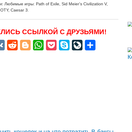
 Любимые игры: Path of Exile, Sid Meier's Civilization V,
GOTY, Caesar 3.
ЛИСЬ ССЫЛКОЙ С ДРУЗЬЯМИ!
niki
egram
VK
Reddit
Blogger
WhatsApp
Pocket
Skype
LiveJournal
Отправить
олнить кошелек и на что потратить В-баксы