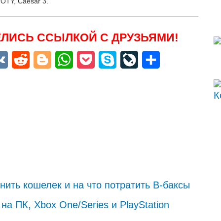
GOTY, Caesar 3.
ЛИСЬ ССЫЛКОЙ С ДРУЗЬЯМИ!
niki
egram
VK
Reddit
Blogger
WhatsApp
Pocket
Skype
LiveJournal
Отправить
олнить кошелек и на что потратить В-баксы
на ПК, Xbox One/Series и PlayStation