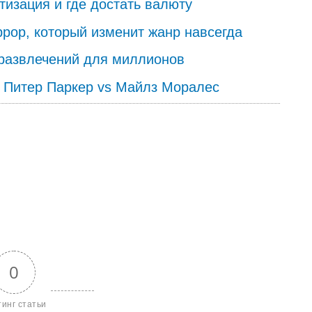
етизация и где достать валюту
хоррор, который изменит жанр навсегда
 развлечений для миллионов
: Питер Паркер vs Майлз Моралес
0
тинг статьи