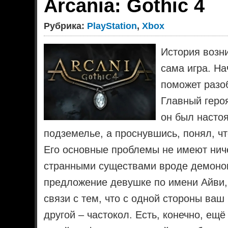
Arcania: Gothic 4
Рубрика:
PlayStation
,
Xbox
История возн
сама игра. Н
поможет разоб
Главный геро
он был насто
подземелье, а проснувшись, понял, чт
Его основные проблемы не имеют ниче
странными существами вроде демонов
предложение девушке по имени Айви, 
связи с тем, что с одной стороны ваш
другой – частокол. Есть, конечно, ещё