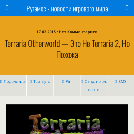
Ругамес - новости игрового мира
17.02.2015 • Нет Комментариев
Terraria Otherworld — Это Не Terraria 2, Но
Похожа
Поделиться
Твитнуть
Pin
Отпр. по эл.
SMS
почте