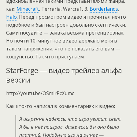
вдохновлённая такими представителями жанра,
как:
Minecraft
, Terraria, Warcraft 3,
Borderlands
,
Halo
. Перед просмотром видео я прочитал нечто
подобное и был настроен довольно скептически.
Сами посудите — заявка весьма претенциозная.
Но почти 10-минутное видео держало меня в
таком напряжении, что не показать его вам —
кощунство. Так что приступаем.
StarForge — видео трейлер альфа
версии
http://youtu.be/OSmlrPcXumc
Как кто-то написал в комментариях к видео:
Я искренне надеюсь, что игра увидит свет.
Я бы в неё поиграл, даже если бы она была
платной. Подобных игр на рынке —