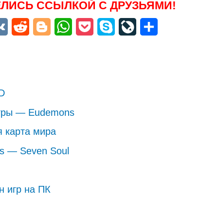
ЛИСЬ ССЫЛКОЙ С ДРУЗЬЯМИ!
niki
egram
VK
Reddit
Blogger
WhatsApp
Pocket
Skype
LiveJournal
Отправить
D
гры — Eudemons
я карта мира
es — Seven Soul
н игр на ПК