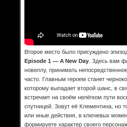
Второе место было присуждено эпизо
Episode 1 — A New Day
. Здесь вам ф
новеллу, принимать непосредственное
часто. Главным героем станет чернок
которому выпадает второй шанс, в св
встречает на своём нелёгком пути вос
спутницей. Зовут её Клементина, но т
или иные действия, в ключевых момен
формируете характер своего персонаж