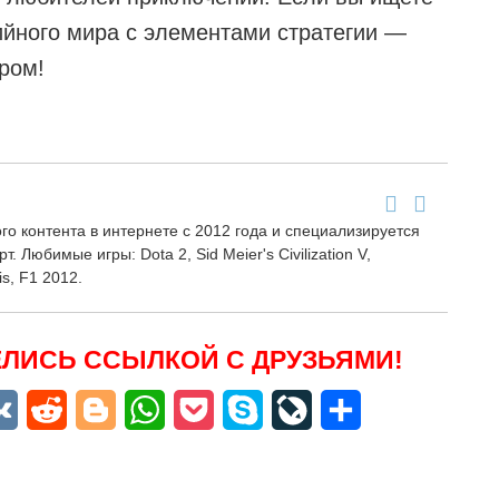
ийного мира с элементами стратегии —
ором!
о контента в интернете с 2012 года и специализируется
т. Любимые игры: Dota 2, Sid Meier's Civilization V,
ris, F1 2012.
ЛИСЬ ССЫЛКОЙ С ДРУЗЬЯМИ!
niki
egram
VK
Reddit
Blogger
WhatsApp
Pocket
Skype
LiveJournal
Отправить